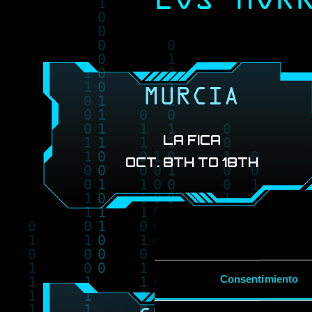
LOS HOR
MURCIA
LA FICA
OCT. 8TH TO 18TH
Book Tick
Consentimiento