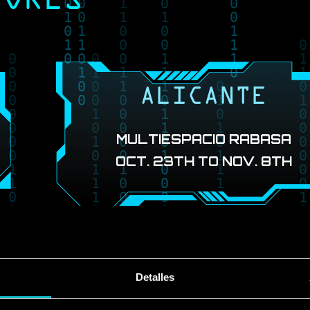
RORES
ALICANTE
MULTIESPACIO RABASA
OCT. 23TH TO NOV. 8TH
ets
Book Ti
Detalles