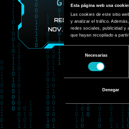
GRANADA
Esta página web usa cookie
Las cookies de este sitio we
RECINTO FERIAL
y analizar el tráfico. Ademá
redes sociales, publicidad y
NOV. 26TH TO 29TH
que hayan recopilado a parti
Selección
Necesarias
de
Book Tick
consentimiento
Denegar