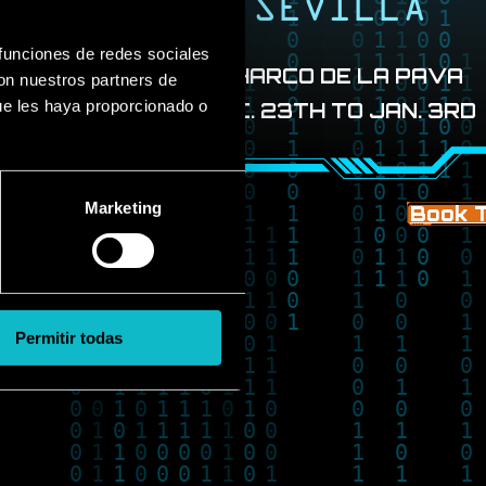
SEVILLA
 funciones de redes sociales
CHARCO DE LA PAVA
con nuestros partners de
ue les haya proporcionado o
DEC. 23TH TO JAN. 3RD
Marketing
ckets
Book T
Permitir todas