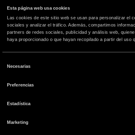
Descarga tu resultado y compártelo con
Esta página web usa cookies
el hashtag #Prisionia y entra en el
Las cookies de este sitio web se usan para personalizar el c
sorteo. Cada amenaza compartida es
sociales y analizar el tráfico. Además, compartimos informac
una grieta más en el sistema.
partners de redes sociales, publicidad y análisis web, quien
haya proporcionado o que hayan recopilado a partir del uso 
Selección
Necesarias
de
consentimiento
Preferencias
Estadística
Marketing