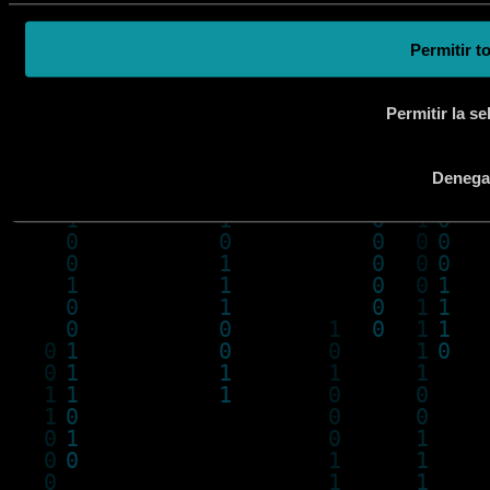
Permitir t
Permitir la se
Denega