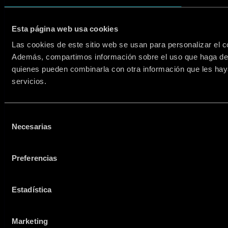
AVISO LEGAL
CONDICIONES GENERALES
POLÍTICA DE COOKIES
Esta página web usa cookies
POLÍTICA DE PRIVACIDAD
Las cookies de este sitio web se usan para personalizar el co
ENGLISH
Además, compartimos información sobre el uso que haga del s
quienes pueden combinarla con otra información que les hay
servicios.
UNA PRODUCCIÓN DE:
Selección
COPYRIGHT 2025 : CIRCO DE LOS HORRORES : TODOS LOS DERECHOS
Necesarias
de
RESERVADOS
consentimiento
COLABORA:
Preferencias
Estadística
Marketing