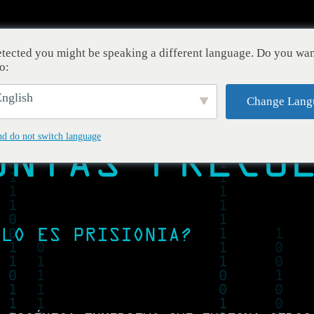
tected you might be speaking a different language. Do you wan
o:
nglish
Change Lang
nd do not switch language
UNTAS
FRECU
ULO ES PRISIONIA?