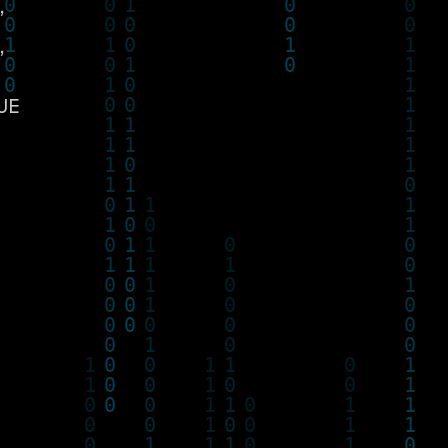
,
,
UE