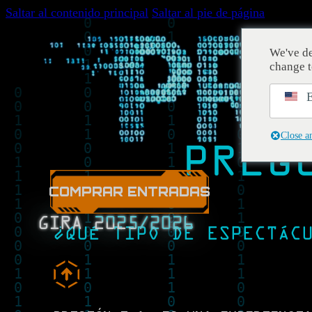
Saltar al contenido principal
Saltar al pie de página
We've de
change t
E
Close a
PREG
COMPRAR ENTRADAS
GIRA 2025/2026
¿QUÉ TIPO DE ESPECTÁC