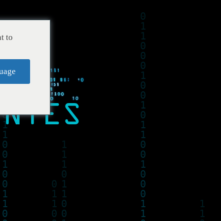
t to
uage
ENTES